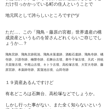
だけ引っかかっている町の住人ということで
地元民として誇らしいところです(^^)/
ただ…、この「飛鳥・藤原の宮都」世界遺産の構
成資産というものを皆さんどれくらいご存じでし
ょうか…？
飛鳥宮跡、飛鳥京跡苑池、飛鳥水落遺跡、酒船石遺跡、飛鳥寺跡、橘
寺跡、川原寺跡、檜隈寺跡、石舞台古墳、牽牛子塚古墳、天武・持統
天皇陵古墳、中尾山古墳、キトラ古墳、高松塚古墳、大官大寺跡、藤
原宮跡、本薬師寺跡、菖蒲池古墳、山田寺跡
１９資産あるんですけど
有名どころは石舞台、高松塚などでしょうか。
しかし行った事がない、また全く知らないという