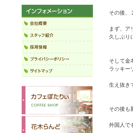
その後、
まず、ア
久しぶり
そして金
ラッキー
生え抜き
その後も
外国人で