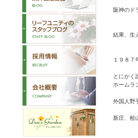
阪神のド
結果、生
１９８７
とにかく
ホームラ
外国人野
新庄、桧