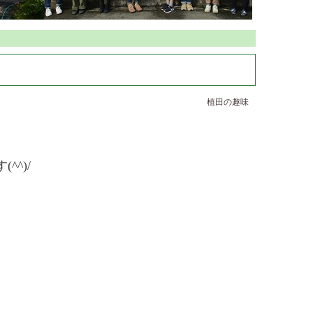
植田の趣味
^)/