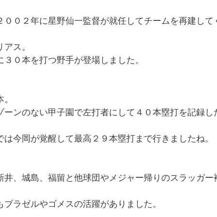
２００２年に星野仙一監督が就任してチームを再建して
リアス。
に３０本を打つ野手が登場しました。
本。
ゾーンのない甲子園で左打者にして４０本塁打を記録し
では今岡が覚醒して最高２９本塁打まで行きましたね。
新井、城島、福留と他球団やメジャー帰りのスラッガー
もブラゼルやゴメスの活躍がありました。