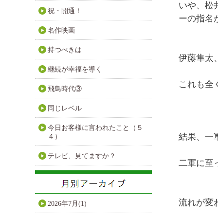
いや、松
祝・開通！
ーの指名
名作映画
持つべきは
伊藤隼太
継続が幸福を導く
これも全
飛鳥時代③
同じレベル
今日お客様に言われたこと（５
結果、一
４）
テレビ、見てますか？
二軍に至
流れが変
2026年7月(1)