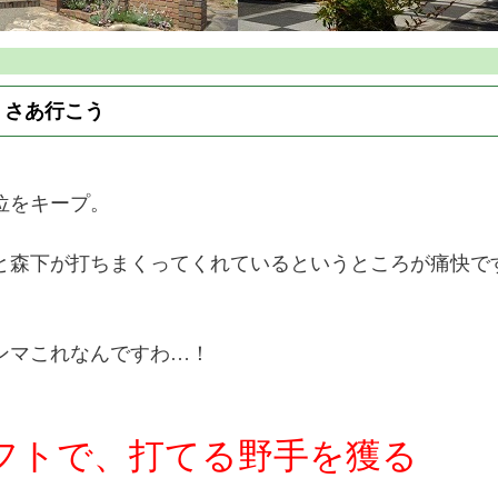
、さあ行こう
位をキープ。
と森下が打ちまくってくれているというところが痛快です(^
ンマこれなんですわ…！
フトで、打てる野手を獲る