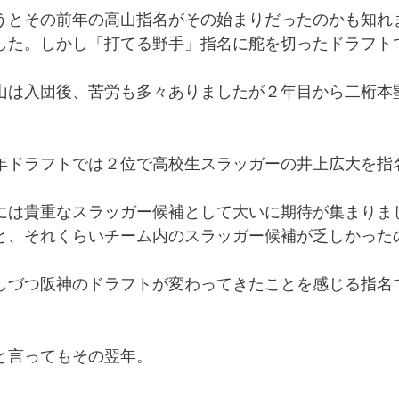
うとその前年の高山指名がその始まりだったのかも知れ
した。しかし「打てる野手」指名に舵を切ったドラフト
山は入団後、苦労も多々ありましたが２年目から二桁本
年ドラフトでは２位で高校生スラッガーの井上広大を指
には貴重なスラッガー候補として大いに期待が集まりま
と、それくらいチーム内のスラッガー候補が乏しかった
しづつ阪神のドラフトが変わってきたことを感じる指名
と言ってもその翌年。