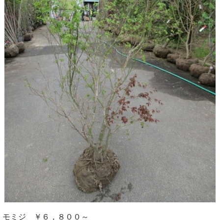
モミジ ￥６，８００～