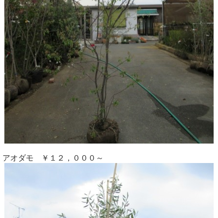
アオダモ ￥１２，０００～