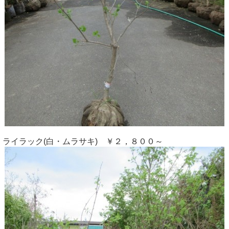
ライラック(白・ムラサキ) ￥２，８００～