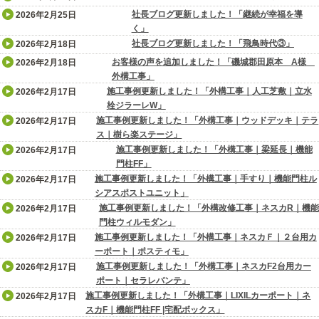
社長ブログ更新しました！「継続が幸福を導
2026年2月25日
く」
社長ブログ更新しました！「飛鳥時代③」
2026年2月18日
お客様の声を追加しました！「磯城郡田原本 A様
2026年2月18日
外構工事」
施工事例更新しました！「外構工事｜人工芝敷｜立水
2026年2月17日
栓ジラーレW」
施工事例更新しました！「外構工事｜ウッドデッキ｜テラ
2026年2月17日
ス｜樹ら楽ステージ」
施工事例更新しました！「外構工事｜梁延長｜機能
2026年2月17日
門柱FF」
施工事例更新しました！「外構工事｜手すり｜機能門柱ル
2026年2月17日
シアスポストユニット」
施工事例更新しました！「外構改修工事｜ネスカR｜機能
2026年2月17日
門柱ウィルモダン」
施工事例更新しました！「外構工事｜ネスカＦ｜２台用カ
2026年2月17日
ーポート｜ポスティモ」
施工事例更新しました！「外構工事｜ネスカF2台用カー
2026年2月17日
ポート｜セラレバンテ」
施工事例更新しました！「外構工事｜LIXILカーポート｜ネ
2026年2月17日
スカF｜機能門柱FF |宅配ボックス」