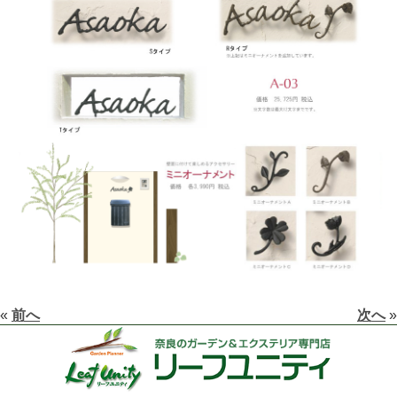
«
前へ
次へ
»