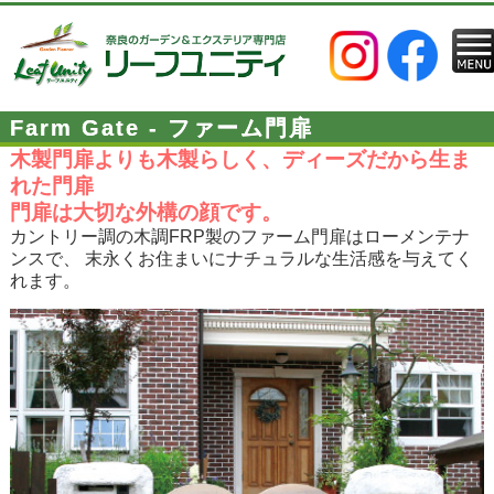
Farm Gate - ファーム門扉
木製門扉よりも木製らしく、ディーズだから生ま
れた門扉
門扉は大切な外構の顔です。
カントリー調の木調FRP製のファーム門扉はローメンテナ
ンスで、 末永くお住まいにナチュラルな生活感を与えてく
れます。