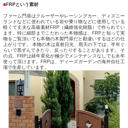
■
FRPという素材
ファーム門扉はクルーザーやレーシングカー、ディズニー
ランドなどに使われている岩や乗り物などに使用している
軽くて丈夫な高級素材FRP（繊維強化樹脂）で作られてい
ます。特に細部までこだわった本物感は、FRPと知って実
物をご覧頂いても本物の木製門扉だと勘違いするほどの仕
上がりです。 本物の木は直射日光、雨天の下では、半年ぐ
らいで黒ずんできたり、反ったりすることがあります。 そ
の点、FRPは経年変化が極少でメンテナンスなしでも永年
使って頂けます。FRPは、ディーズガーデンの海外自社工
場で生産しています。