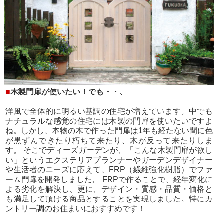
■
木製門扉が使いたい！でも・・、
洋風で全体的に明るい基調の住宅が増えています。中でも
ナチュラルな感覚の住宅には木製の門扉を使いたいですよ
ね。しかし、本物の木で作った門扉は1年も経たない間に色
が黒ずんできたり朽ちて来たり、木が反って来たりしま
す。 そこでディーズガーデンが、「こんな木製門扉が欲し
い」というエクステリアプランナーやガーデンデザイナー
や生活者のニーズに応えて、FRP（繊維強化樹脂）でファ
ーム門扉を開発しました。 FRPで作ることで、経年変化に
よる劣化を解決し、更に、デザイン・質感・品質・価格と
も満足して頂ける商品とすることを実現しました。特にカ
ントリー調のお住まいにおすすめです！