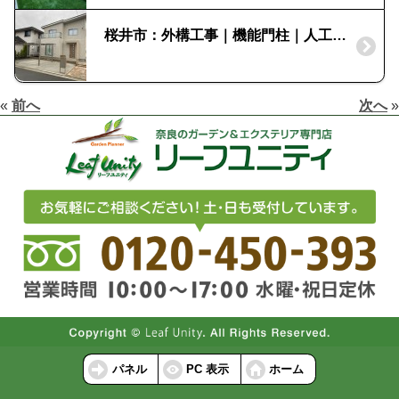
桜井市：外構工事｜機能門柱｜人工芝敷
«
前へ
次へ
»
パネル
PC 表示
ホーム