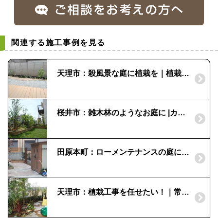
関連する施工事例を見る
天理市：殺風景な庭に植栽を｜植栽デザイン
桜井市：雑木林のようなお庭に |カツラ
田原本町：ローメンテナンスの庭にしてほしい!｜ウッドデッキとオシャレ物置の設置
天理市：植栽工事を任せたい！｜常緑樹で目かくし