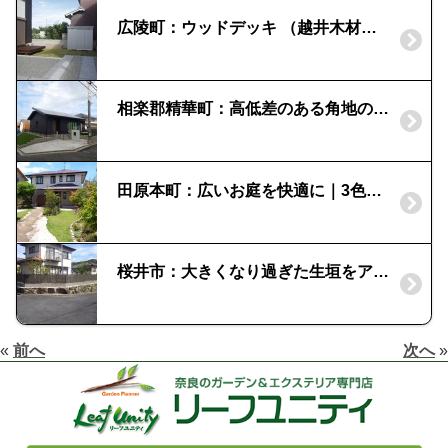
広陵町：ウッドデッキ （越井木材：マクセラムデッキ）｜子どもがのびのび遊べるお庭
相楽郡精華町：高低差のある角地の外構
田原本町：広いお庭を快適に｜3色のレンガとアレンジフレーム
桜井市：大きくなり過ぎた生垣をアルミフェンスに
«
前へ
次へ
»