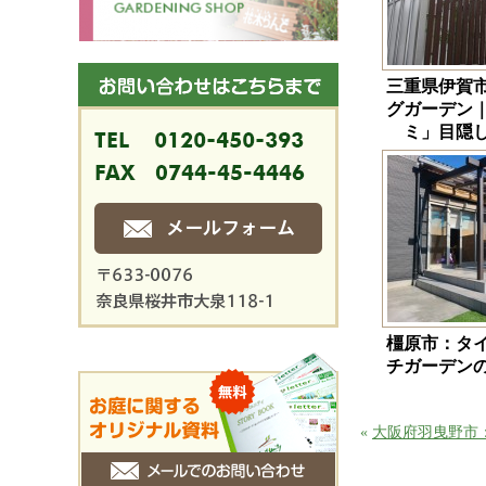
三重県伊賀
グガーデン
ミ」目隠
橿原市：タ
チガーデン
«
大阪府羽曳野市