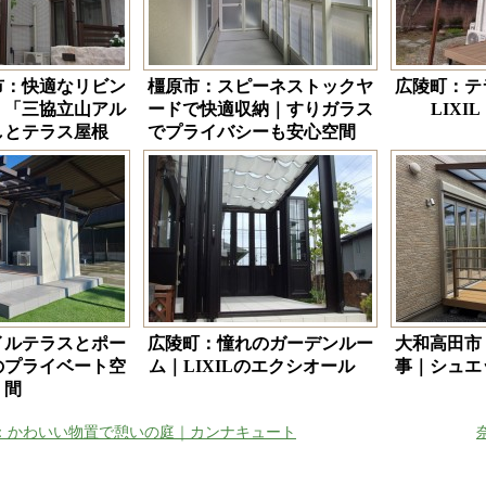
市：快適なリビン
橿原市：スピーネストックヤ
広陵町：テ
｜「三協立山アル
ードで快適収納｜すりガラス
LIX
しとテラス屋根
でプライバシーも安心空間
イルテラスとポー
広陵町：憧れのガーデンルー
大和高田市
のプライベート空
ム｜LIXILのエクシオール
事｜シュエ
間
：かわいい物置で憩いの庭｜カンナキュート