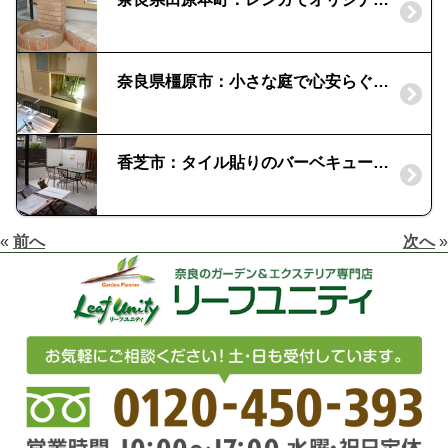
奈良県橿原市：小さな庭で心安らぐ空間に｜タカショーの人工竹
香芝市：タイル貼りのバーベキュー炉｜リゾート気分のガーデンに
«
前へ
次へ
»