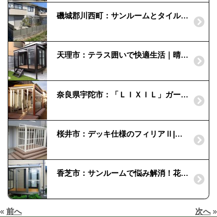
磯城郡川西町：サンルームとタイルテラス｜サニージュ
天理市：テラス囲いで快適生活｜晴れもようwith
奈良県宇陀市：「ＬＩＸＩＬ」ガーデンルーム ジーマ｜既存デッキ上に設置
桜井市：デッキ仕様のフィリアⅡ|ウッドデッキで広がる部屋
香芝市：サンルームで悩み解消！花粉症対策に|ニュー晴れもよう
«
前へ
次へ
»