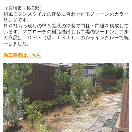
（名張市・K様邸）
和風モダンスタイルの建築に合わせたモノトーンのカラー
リングです。
ＲＣ打ちっ放しの壁と黒系の塗装で門柱・門塀を構成して
います。アプローチの樹脂洗出しも白黒のツートン、アル
ミ商品はＴＯＥＸ（現ＬＩＸＩＬ）のシャイングレーで統
一しました。
施工事例はこちら