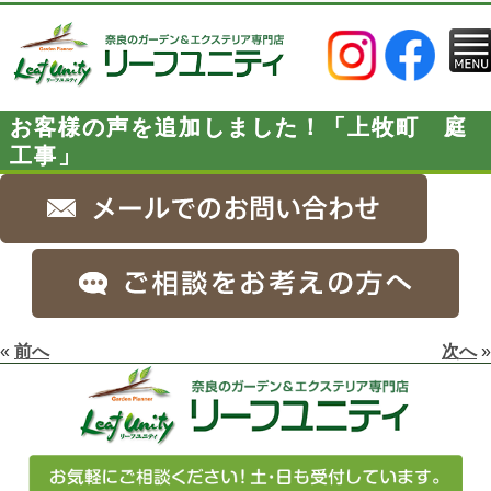
お客様の声を追加しました！「上牧町 庭
工事」
«
前へ
次へ
»