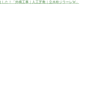
ました！「外構工事｜人工芝敷｜立水栓ジラーレW」