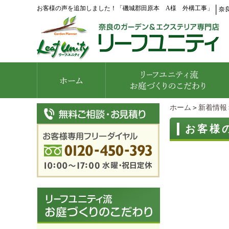
お客様の声を追加しました！「磯城郡田原本 A様 外構工事」
│
奈
ホーム
＞
新着情報
お客様