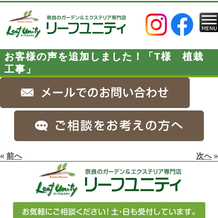
お客様の声を追加しました！「T様 植栽
工事」
«
前へ
次へ
»