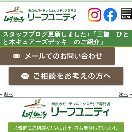
スタッフブログ更新しました♪「三協 ひと
と木キュアーズデッキ のご紹介」
«
前へ
次へ
»