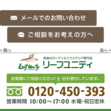
«
前へ
次へ
»