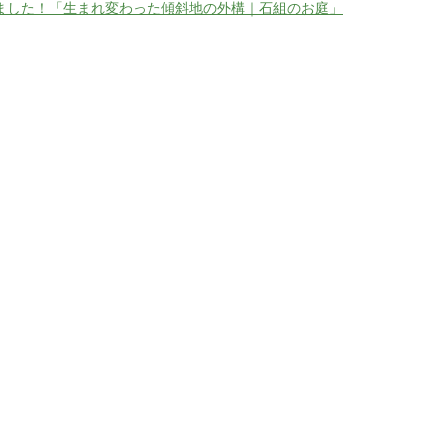
ました！「生まれ変わった傾斜地の外構｜石組のお庭」