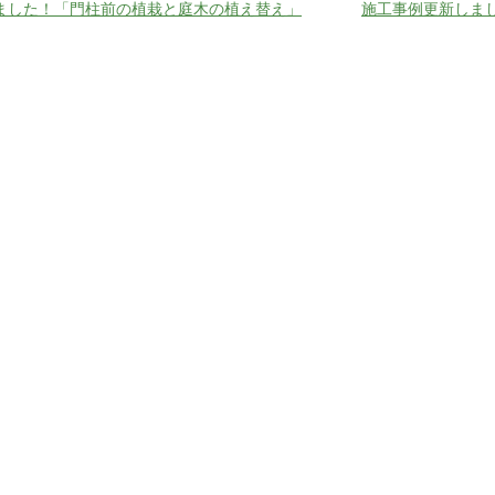
ました！「門柱前の植栽と庭木の植え替え」
施工事例更新しま