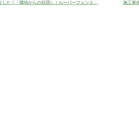
ました！「隣地からの目隠し｜ルーバーフェンス」
施工事