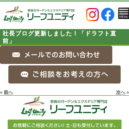
社長ブログ更新しました！「ドラフト直
前」
«
前へ
次へ
»