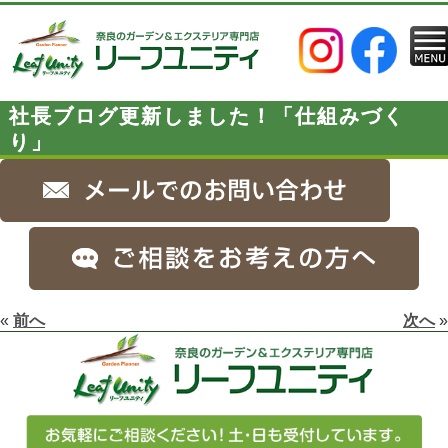
社長ブログ更新しました！「仕組みづく
り」
«
前へ
次へ
»