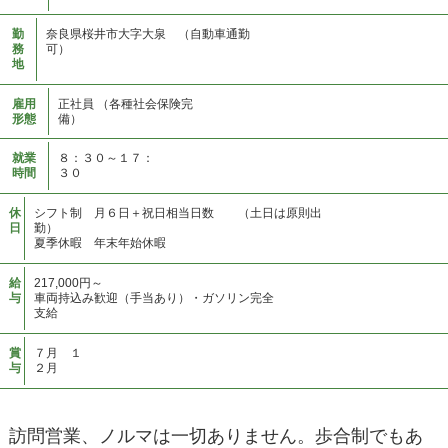
勤
奈良県桜井市大字大泉 （自動車通勤
務
可）
地
雇用
正社員 （各種社会保険完
形態
備）
就業
８：３０～１７：
時間
３０
休
シフト制 月６日＋祝日相当日数 （土日は原則出
日
勤）
夏季休暇 年末年始休暇
給
217,000円～
与
車両持込み歓迎（手当あり）・ガソリン完全
支給
賞
７月 １
与
２月
訪問営業、ノルマは一切ありません。歩合制でもあ