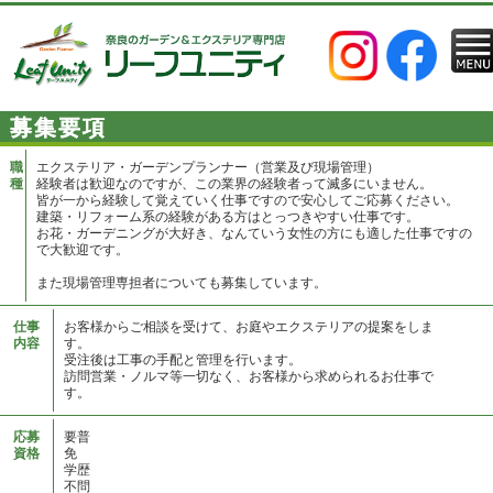
募集要項
職
エクステリア・ガーデンプランナー（営業及び現場管理）
種
経験者は歓迎なのですが、この業界の経験者って滅多にいません。
皆が一から経験して覚えていく仕事ですので安心してご応募ください。
建築・リフォーム系の経験がある方はとっつきやすい仕事です。
お花・ガーデニングが大好き、なんていう女性の方にも適した仕事ですの
で大歓迎です。
また現場管理専担者についても募集しています。
仕事
お客様からご相談を受けて、お庭やエクステリアの提案をしま
内容
す。
受注後は工事の手配と管理を行います。
訪問営業・ノルマ等一切なく、お客様から求められるお仕事で
す。
応募
要普
資格
免
学歴
不問