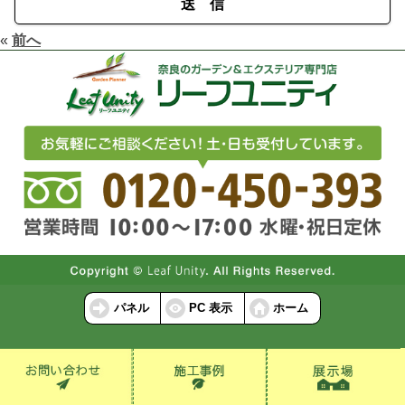
送 信
«
前へ
パネル
PC 表示
ホーム