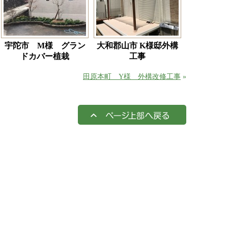
宇陀市 M様 グラン
大和郡山市 K様邸外構
ドカバー植栽
工事
田原本町 Y様 外構改修工事
»