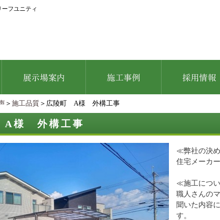
リーフユニティ
声
＞
施工品質
＞広陵町 A様 外構工事
 A様 外構工事
≪弊社の決
住宅メーカ
≪施工につ
職人さんの
聞いた内容
す。