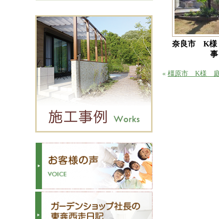
奈良市 K様
事
«
橿原市 K様 