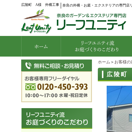
広陵町 A様 外構工事
│
奈良の外構・お庭・エクステリアの専門店
ホーム
＞
お客様の
広陵町