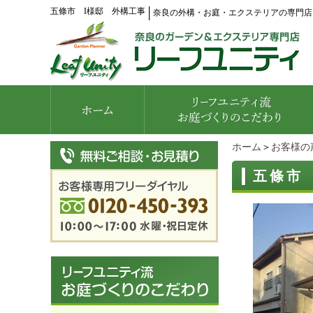
五條市 I様邸 外構工事
│
奈良の外構・お庭・エクステリアの専門店
ホーム
＞
お客様の
五條市