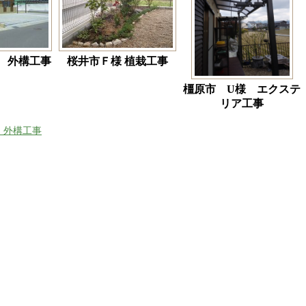
 外構工事
桜井市Ｆ様 植栽工事
橿原市 U様 エクステ
リア工事
 外構工事