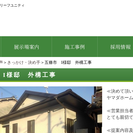
リーフユニティ
声
＞
きっかけ・決め手
＞五條市 I様邸 外構工事
 I様邸 外構工事
≪決めて頂
ヤマダホー
≪営業担当
とても親切
≪提案内容