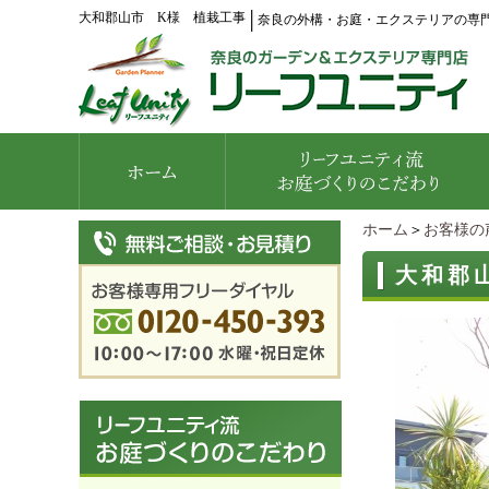
大和郡山市 K様 植栽工事
│
奈良の外構・お庭・エクステリアの専
ホーム
＞
お客様の
大和郡