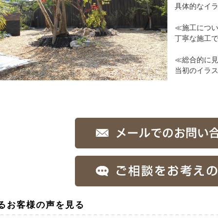
具体的なイ
≪施工につ
丁寧な施工
≪総合的に
当初のイラ
るお客様の声を見る