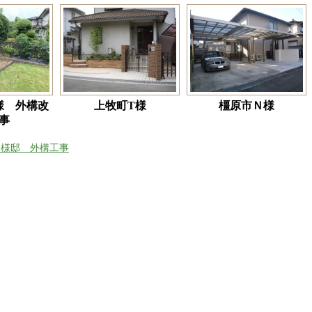
様 外構改
上牧町T様
橿原市Ｎ様
事
S様邸 外構工事