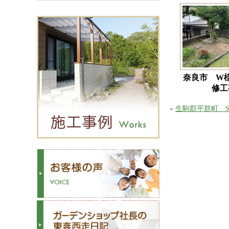
奈良市 W
修工
«
生駒郡平群町 