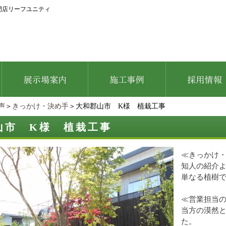
門店リーフユニティ
声
＞
きっかけ・決め手
＞大和郡山市 K様 植栽工事
山市 K様 植栽工事
≪きっかけ
知人の紹介
単なる植樹
≪営業担当
当方の漠然
た。