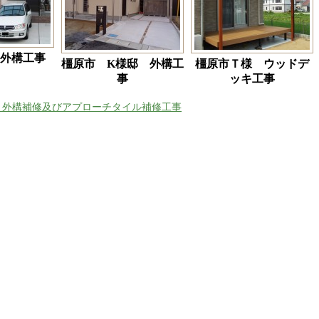
 外構工事
橿原市 K様邸 外構工
橿原市Ｔ様 ウッドデ
事
ッキ工事
 外構補修及びアプローチタイル補修工事