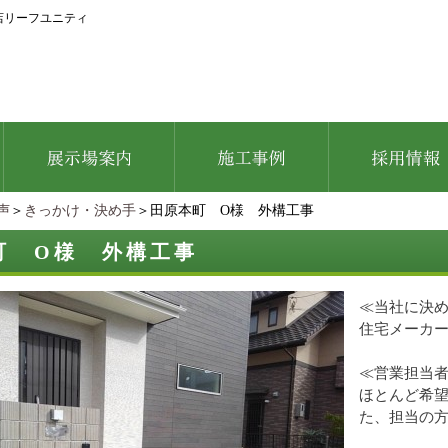
店リーフユニティ
声
＞
きっかけ・決め手
＞田原本町 O様 外構工事
町 O様 外構工事
≪当社に決
住宅メーカ
≪営業担当
ほとんど希
た、担当の