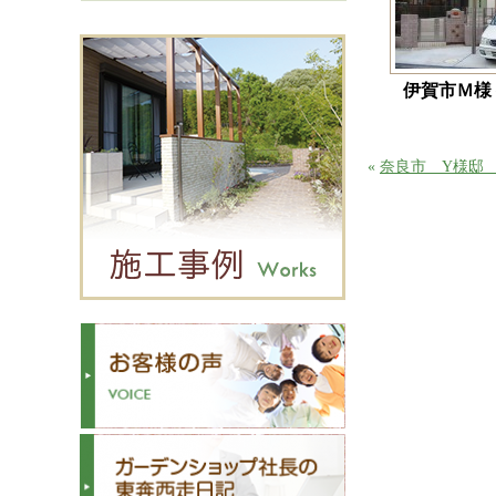
伊賀市Ｍ様
«
奈良市 Y様邸