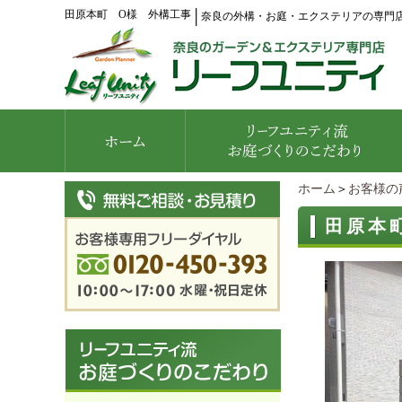
田原本町 O様 外構工事
│
奈良の外構・お庭・エクステリアの専門
ホーム
＞
お客様の
田原本