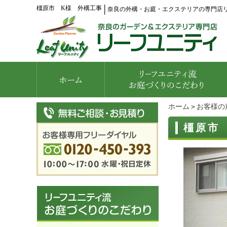
橿原市 K様 外構工事
│
奈良の外構・お庭・エクステリアの専門店
ホーム
＞
お客様の
橿原市