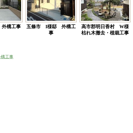
 外構工事
五條市 I様邸 外構工
高市郡明日香村 W様
事
枯れ木撤去・植栽工事
外構工事