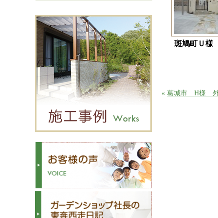
斑鳩町Ｕ様
«
葛城市 H様 