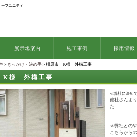
リーフユニティ
声
＞
きっかけ・決め手
＞橿原市 K様 外構工事
 K様 外構工事
≪弊社に決め
他社さんよ
た
≪弊社との
こちらから