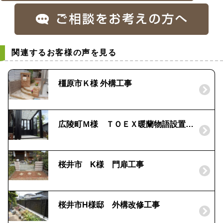
関連するお客様の声を見る
橿原市Ｋ様 外構工事
広陵町Ｍ様 ＴＯＥＸ暖蘭物語設置工事
桜井市 K様 門扉工事
桜井市H様邸 外構改修工事