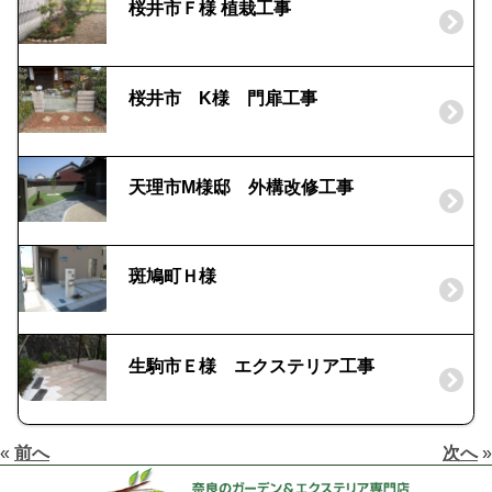
桜井市Ｆ様 植栽工事
桜井市 K様 門扉工事
天理市M様邸 外構改修工事
斑鳩町Ｈ様
生駒市Ｅ様 エクステリア工事
«
前へ
次へ
»