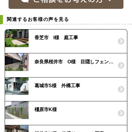
関連するお客様の声を見る
香芝市 I様 庭工事
奈良県桜井市 O様 目隠しフェンス工事
葛城市S様 外構工事
橿原市K様