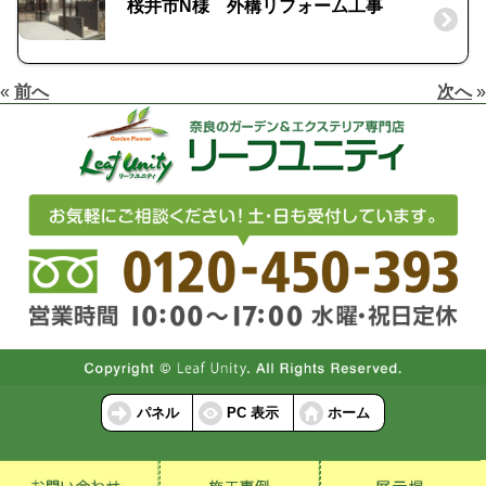
桜井市N様 外構リフォーム工事
«
前へ
次へ
»
パネル
PC 表示
ホーム