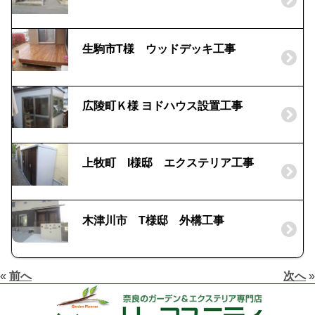
生駒市T様 ウッドデッキ工事
広陵町Ｋ様 ヨドハウス設置工事
上牧町 I様邸 エクステリア工事
木津川市 T様邸 外構工事
«
前へ
次へ
»