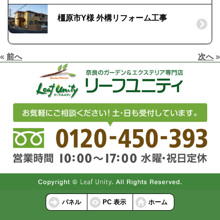
橿原市Y様 外構リフォーム工事
«
前へ
次へ
»
パネル
PC 表示
ホーム