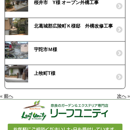
桜井市 Y様 オープン外構工事
北葛城郡広陵町Ｋ様邸 外構改修工事
宇陀市Ｍ様
上牧町T様
«
前へ
次へ
»