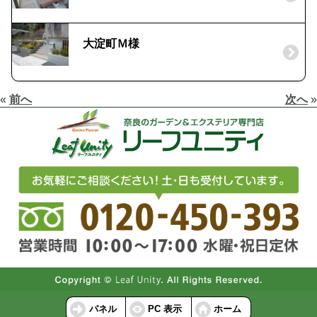
大淀町Ｍ様
«
前へ
次へ
»
パネル
PC 表示
ホーム