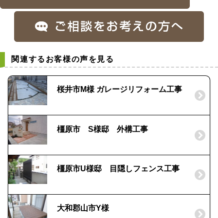
関連するお客様の声を見る
桜井市M様 ガレージリフォーム工事
橿原市 S様邸 外構工事
橿原市U様邸 目隠しフェンス工事
大和郡山市Y様