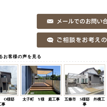
るお客様の声を見る
市 O様邸
太子町 Y様 庭工事
五條市 S様邸 外構工
工事
事