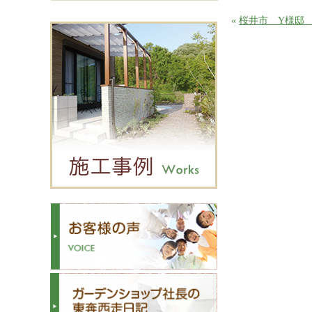
«
桜井市 Y様