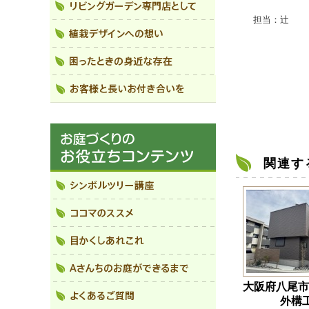
担当：辻
関連す
大阪府八尾
外構