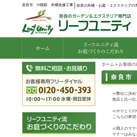
奈良市 W様邸 外構改修工事
│
奈良の外構・お庭・エクステリアの
ホーム
＞
お客様の
奈良市
≪弊社に決め
他店と比べ仕
≪やりとりの
こちらの希望
≪職人のマナ
マナーはみな