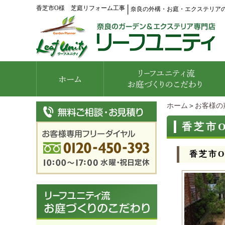
香芝市O様 芝庭リフォーム工事
│
奈良の外構・お庭・エクステリア
ホーム
＞
お客様の
香芝市
香芝市