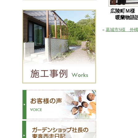
広陵町Ｍ様
暖蘭物語
«
葛城市S様 外