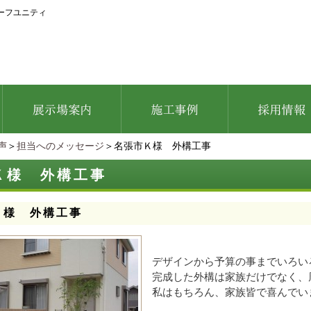
ーフユニティ
声
＞
担当へのメッセージ
＞名張市Ｋ様 外構工事
Ｋ様 外構工事
Ｋ様 外構工事
デザインから予算の事までいろい
完成した外構は家族だけでなく、
私はもちろん、家族皆で喜んでい