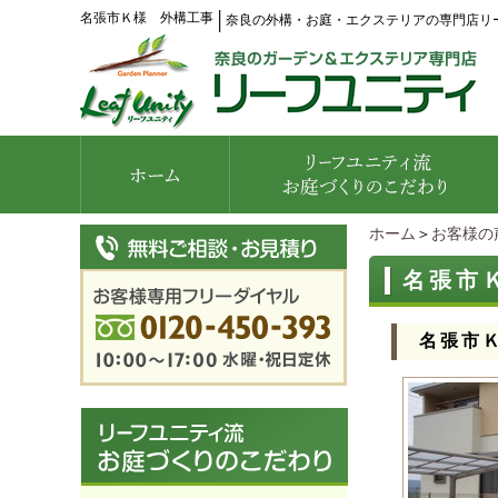
名張市Ｋ様 外構工事
│
奈良の外構・お庭・エクステリアの専門店リ
ホーム
＞
お客様の
名張市
名張市