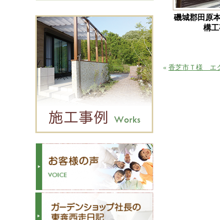
磯城郡田原本
構工
«
香芝市Ｔ様 エ