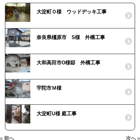
大淀町Ｏ様 ウッドデッキ工事
奈良県橿原市 S様 外構工事
大和高田市O様邸 外構工事
宇陀市Ｍ様
大淀町U様 庭工事
«
前へ
次へ
»