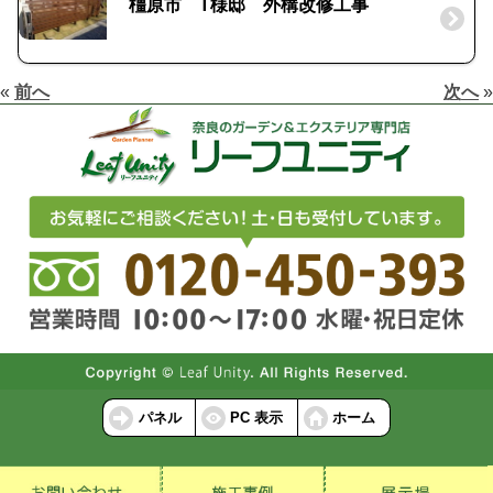
橿原市 T様邸 外構改修工事
«
前へ
次へ
»
パネル
PC 表示
ホーム