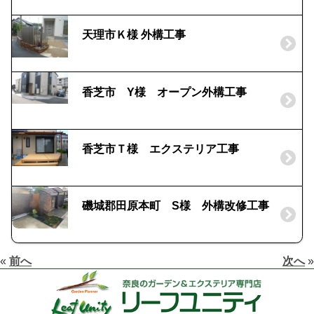
天理市Ｋ様 外構工事
香芝市 Y様 オープン外構工事
香芝市Ｔ様 エクステリア工事
磯城郡田原本町 S様 外構改修工事
«
前へ
次へ
»