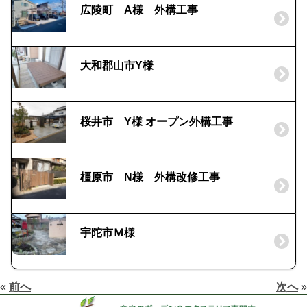
広陵町 A様 外構工事
大和郡山市Y様
桜井市 Y様 オープン外構工事
橿原市 N様 外構改修工事
宇陀市Ｍ様
«
前へ
次へ
»