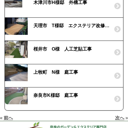
木津川市H様邸 外構工事
天理市 T様邸 エクステリア改修工事
桜井市 O様 人工芝貼工事
上牧町 N様 庭工事
奈良市K様邸 庭工事
«
前へ
次へ
»