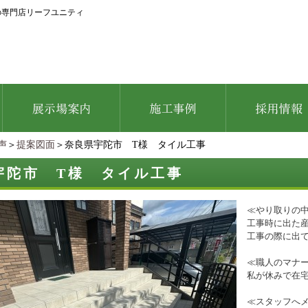
の専門店リーフユニティ
声
＞
提案図面
＞奈良県宇陀市 T様 タイル工事
宇陀市 T様 タイル工事
≪やり取りの
工事時に出た
工事の際に出
≪職人のマナ
私が休みで在
≪スタッフへ