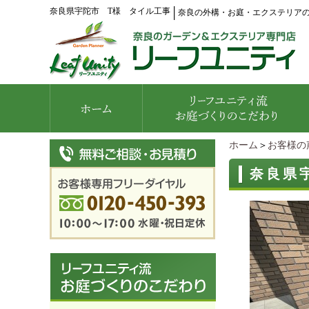
奈良県宇陀市 T様 タイル工事
│
奈良の外構・お庭・エクステリア
ホーム
＞
お客様の
奈良県