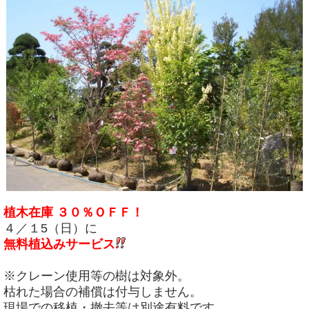
植木在庫 ３０％ＯＦＦ！
４／１5（日）に
無料植込みサービス
※クレーン使用等の樹は対象外。
枯れた場合の補償は付与しません。
現場での移植・撤去等は別途有料です。