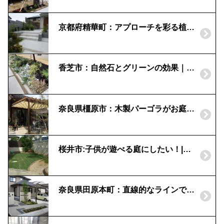
京都府精華町：アプローチを彩る植栽 | 低木と下草
香芝市：自然石とグリーンの効果｜植栽工事
奈良県橿原市：木製パーゴラがお庭に調和｜ナチュラルなリビングガーデン
桜井市:子供が遊べる庭にしたい！|芝生とレンガの砂場
奈良県田原本町：直線的なラインでスタイリッシュな外構スタイル｜ソヨゴのシンボルツリー