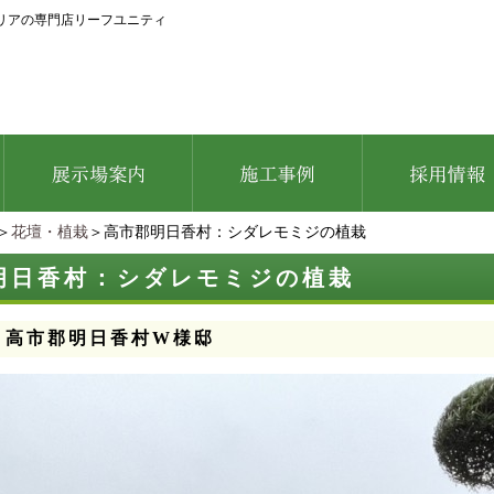
リアの専門店リーフユニティ
＞
花壇・植栽
＞高市郡明日香村：シダレモミジの植栽
明日香村：シダレモミジの植栽
：高市郡明日香村W様邸