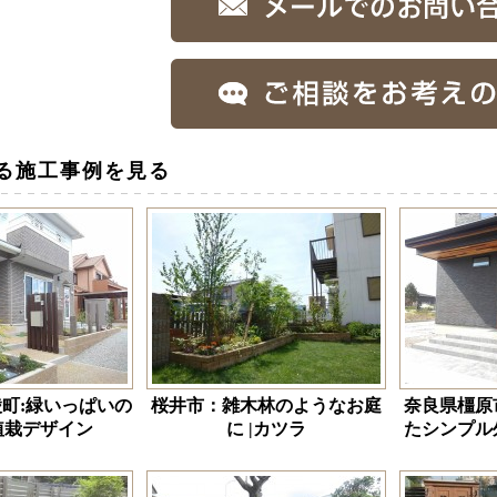
る施工事例を見る
町:緑いっぱいの
桜井市：雑木林のようなお庭
奈良県橿原
植栽デザイン
に |カツラ
たシンプル