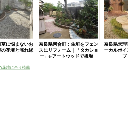
雑草に悩まないお
奈良県河合町：生垣をフェン
奈良県天理
ガの花壇と濡れ縁
スにリフォーム｜「タカショ
ーカルポイ
ー」e-アートウッドで板塀
プ
の花壇に合う植栽