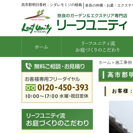
高市郡明日香村：シダレモミジの植栽
│
奈良の外構・お庭・エクステ
ホーム
＞
施工事例
高市郡
お客様