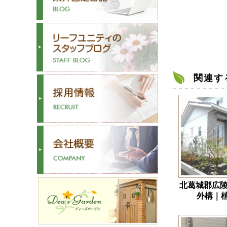
関連す
北葛城郡広陵
外構｜