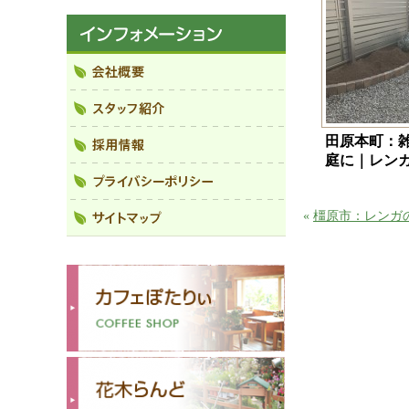
田原本町：
庭に｜レン
«
橿原市：レンガ