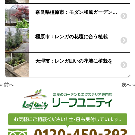
奈良県橿原市：モダン和風ガーデンの演出|紅葉ノムラモミジ
橿原市：レンガの花壇に合う植栽
天理市：レンガ囲いの花壇に植栽を
«
前へ
次へ
»