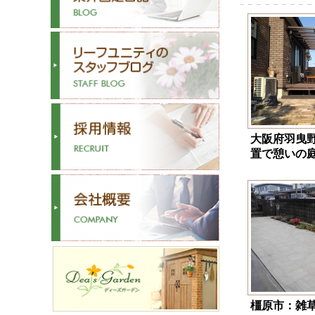
大阪府羽曳
置で憩いの
橿原市：雑