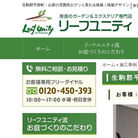
生駒郡平群町：お家の雰囲気がグッと変わる植栽｜植栽デザイン
│
奈
ホーム
＞
施工事例
生駒郡
お客様