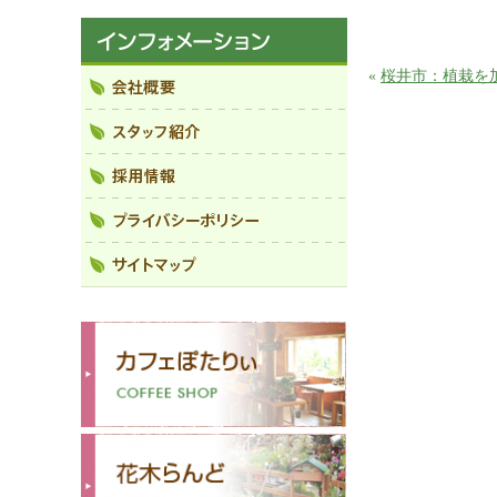
«
桜井市：植栽を