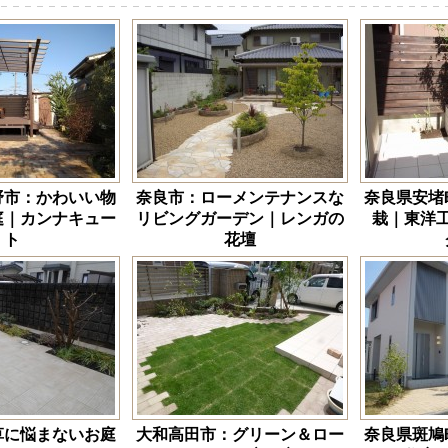
野市：かわいい物
奈良市：ローメンテナンスな
奈良県安堵
庭｜カンナキュー
リビングガーデン｜レンガの
栽｜東洋
ト
花壇
草に悩まないお庭
大和高田市：グリーン＆ロー
奈良県斑鳩