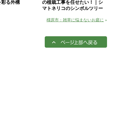
を彩る外構
の植栽工事を任せたい！｜シ
マトネリコのシンボルツリー
橿原市：雑草に悩まないお庭に
»