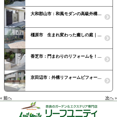
大和郡山市：和風モダンの高級外構｜三協 Ｊ.モダン
橿原市 生まれ変わった癒しの庭｜石積み補修
香芝市：門まわりのリフォームを！｜アクセントラインでナチュラルな門柱
京田辺市：外構リフォームビフォーアフター｜使い勝手のいい外構へ
«
前へ
次へ
»