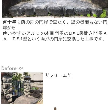
何十年も前の鉄の門扉で重たく、鍵の機能もない門
扉から
使いやすいアルミの木目門扉のLIXIL製開き門扉Ａ
Ａ ＴＳ1型という両扉の門扉に交換した工事です。
リフォーム前